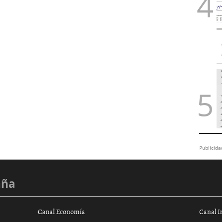
Publicida
aña
Canal Economía
Canal I