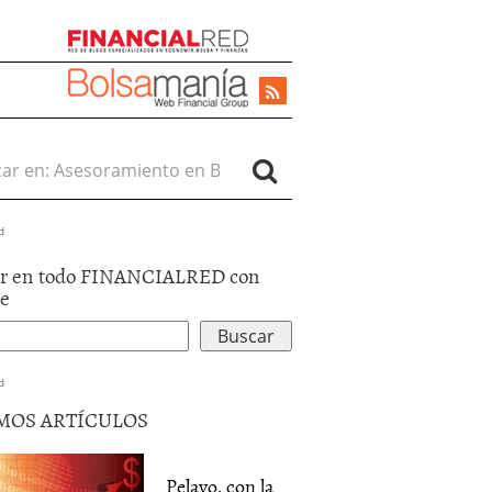
r en:
d
r en todo FINANCIALRED con
le
d
MOS ARTÍCULOS
Pelayo, con la