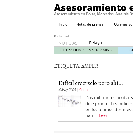
Asesoramiento e
Asesoramiento en Bolsa, Mercados, Analisis B
Inicio
Notas de prensa
¿Quiénes s
Publicidad
Pelayo,
NOTICIAS:
con la
COTIZACIONES EN STREAMING
G
‘roja’ a
por el
ETIQUETA:
AMPER
Mundial
abril 4,
2010
Difícil creérselo pero ahí...
Standard & Poor’s solo 
4 May 2009
ICorral
11, 2009
No hay motivos para te
Dos mil puntos arriba, 
Consideraciones sobre el 
dice pronto. Los índices
Lo prometido es deuda
en los últimos dos mes
han …
Leer