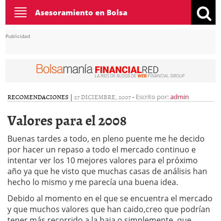
Toggle
Asesoramiento en Bolsa
navigation
Publicidad
RECOMENDACIONES
|
27 DICIEMBRE, 2007
-
Escrito por:
admin
Valores para el 2008
Buenas tardes a todo, en pleno puente me he decido
por hacer un repaso a todo el mercado continuo e
intentar ver los 10 mejores valores para el próximo
año ya que he visto que muchas casas de análisis han
hecho lo mismo y me parecía una buena idea.
Debido al momento en el que se encuentra el mercado
y que muchos valores que han caido,creo que podrían
tener más recorrido a la baja o simplemente, que