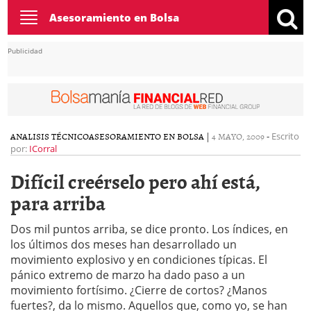
Toggle
Asesoramiento en Bolsa
navigation
Publicidad
ANALISIS TÉCNICO
ASESORAMIENTO EN BOLSA
|
4 MAYO, 2009
-
Escrito
por:
ICorral
Difícil creérselo pero ahí está,
para arriba
Dos mil puntos arriba, se dice pronto. Los índices, en
los últimos dos meses han desarrollado un
movimiento explosivo y en condiciones típicas. El
pánico extremo de marzo ha dado paso a un
movimiento fortísimo. ¿Cierre de cortos? ¿Manos
fuertes?, da lo mismo. Aquellos que, como yo, se han