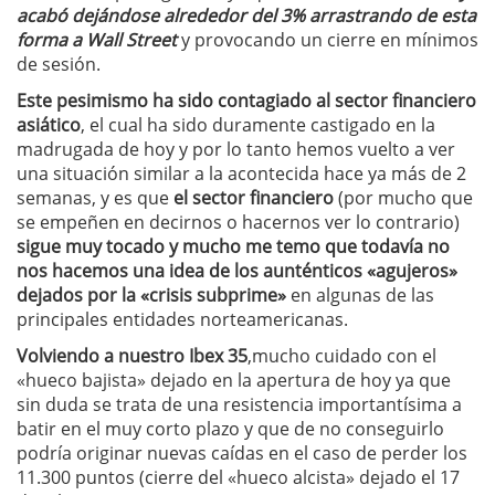
acabó dejándose alrededor del 3% arrastrando de esta
forma a Wall Street
y provocando un cierre en mínimos
de sesión.
Este pesimismo ha sido contagiado al sector financiero
asiático
, el cual ha sido duramente castigado en la
madrugada de hoy y por lo tanto hemos vuelto a ver
una situación similar a la acontecida hace ya más de 2
semanas, y es que
el sector financiero
(por mucho que
se empeñen en decirnos o hacernos ver lo contrario)
sigue muy tocado y mucho me temo que todavía no
nos hacemos una idea de los aunténticos «agujeros»
dejados por la «crisis subprime»
en algunas de las
principales entidades norteamericanas.
Volviendo a nuestro Ibex 35
,mucho cuidado con el
«hueco bajista» dejado en la apertura de hoy ya que
sin duda se trata de una resistencia importantísima a
batir en el muy corto plazo y que de no conseguirlo
podría originar nuevas caídas en el caso de perder los
11.300 puntos (cierre del «hueco alcista» dejado el 17