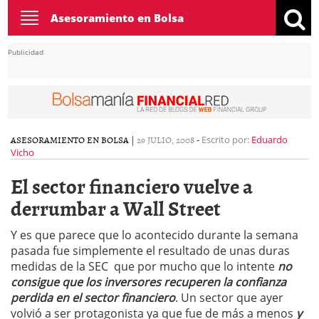
Toggle
Asesoramiento en Bolsa
navigation
Publicidad
ASESORAMIENTO EN BOLSA
|
29 JULIO, 2008
-
Escrito por:
Eduardo
Vicho
El sector financiero vuelve a
derrumbar a Wall Street
Y es que parece que lo acontecido durante la semana
pasada fue simplemente el resultado de unas duras
medidas de la SEC que por mucho que lo intente
no
consigue que los inversores recuperen la confianza
perdida en el sector financiero
. Un sector que ayer
volvió a ser protagonista ya que fue de más a menos
y