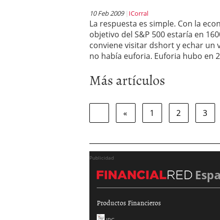
10 Feb 2009
ICorral
La respuesta es simple. Con la econ
objetivo del S&P 500 estaría en 16
conviene visitar dshort y echar un
no había euforia. Euforia hubo en 
Más artículos
«
1
2
3
Publicidad
Esp
Productos Financieros
IPC