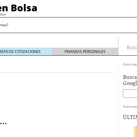
n Bolsa
olsa
omos?
Busca
RÁFICOS COTIZACIONES
FINANZAS PERSONALES
Publicida
Busca
Goog
causa heridas superficiales, de momento
diciembre
ner miedo, de momento
noviembre 13, 2009
fin de la crisis
noviembre 6, 2009
Publicida
noviembre 2, 2009
..
ÚLTI