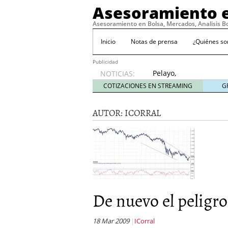
Asesoramiento e
Asesoramiento en Bolsa, Mercados, Analisis B
Inicio
Notas de prensa
¿Quiénes s
Publicidad
Pelayo,
NOTICIAS:
con la
COTIZACIONES EN STREAMING
G
‘roja’ a
por el
AUTOR:
ICORRAL
Mundial
abril 4,
2010
Standard & Poor’s solo 
11, 2009
No hay motivos para te
Consideraciones sobre el 
Lo prometido es deuda
De nuevo el peligro.
18 Mar 2009
ICorral