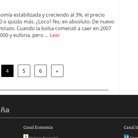
omía estabilizada y creciendo al 3%, el precio
00 o quizás más. ¿Loco? No, en absoluto. De nuevo
 vistazo. Cuando la bolsa comenzó a caer en 2007
2000 y euforia, pero …
Leer
4
5
6
»
aña
Canal Economía
Canal I
Finan
Noticias Economía