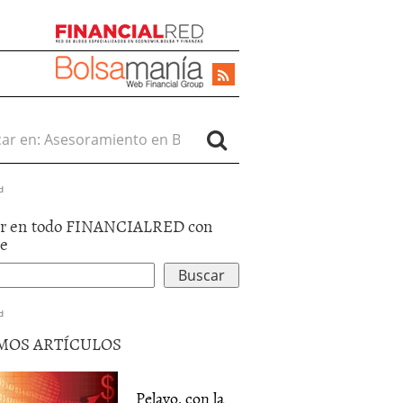
r en:
d
r en todo FINANCIALRED con
le
d
MOS ARTÍCULOS
Pelayo, con la