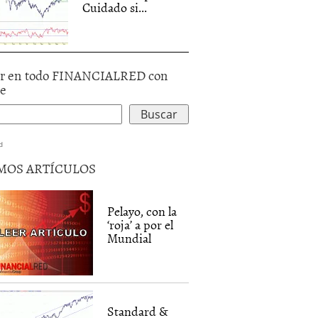
Cuidado si...
r en todo FINANCIALRED con
le
d
MOS ARTÍCULOS
Pelayo, con la
‘roja’ a por el
Mundial
Standard &