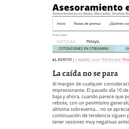
Asesoramiento e
Asesoramiento en Bolsa, Mercados, Analisis B
Inicio
Notas de prensa
¿Quiénes s
Publicidad
Pelayo,
NOTICIAS:
con la
COTIZACIONES EN STREAMING
G
‘roja’ a
por el
AL MINUTO
|
9 MARZO, 2009
-
Escrito por:
ICor
Mundial
La caída no se para
abril 4,
2010
Standard & Poor’s solo 
Al margen de cualquier consideraci
11, 2009
impresionante. El pasado día 10 de
No hay motivos para te
baja y ahora, cuando parece que p
Consideraciones sobre el 
rebote, con un pesimismo generali
Lo prometido es deuda
altísima sobreventa… no se aprecia
continuación de tendencia siguen 
tener sesiones muy negativas ante