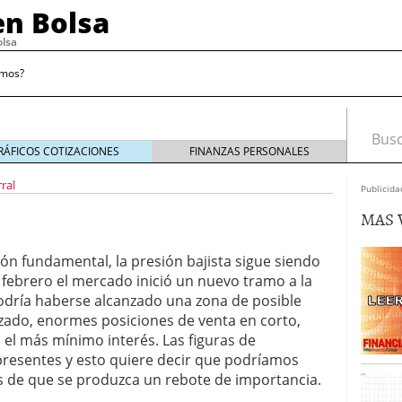
n Bolsa
olsa
omos?
Busca
RÁFICOS COTIZACIONES
FINANZAS PERSONALES
ral
Publicida
MAS 
causa heridas superficiales, de momento
diciembre
ón fundamental, la presión bajista sigue siendo
 febrero el mercado inició un nuevo tramo a la
ner miedo, de momento
noviembre 13, 2009
odría haberse alcanzado una zona de posible
fin de la crisis
noviembre 6, 2009
zado, enormes posiciones de venta en corto,
noviembre 2, 2009
 el más mínimo interés. Las figuras de
presentes y esto quiere decir que podríamos
s de que se produzca un rebote de importancia.