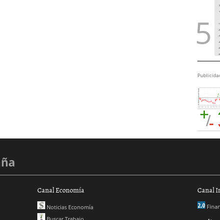
Publicida
aña
Canal Economía
Canal I
Finan
Noticias Economía
Buscar Trabajo