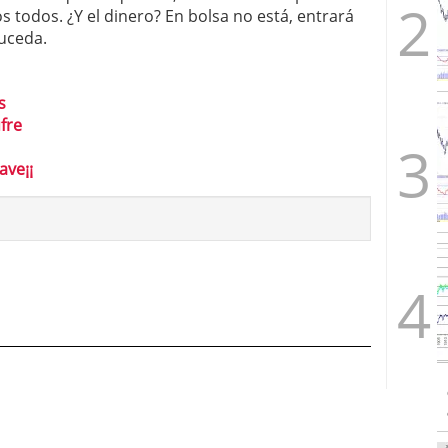
s todos. ¿Y el dinero? En bolsa no está, entrará
uceda.
s
fre
ave¡¡