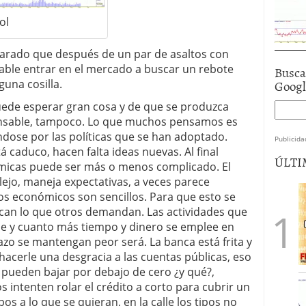
ol
parado que después de un par de asaltos con
ble entrar en el mercado a buscar un rebote
Busca
Goog
guna cosilla.
de esperar gran cosa y de que se produzca
onsable, tampoco. Lo que muchos pensamos es
ndose por las políticas que se han adoptado.
Publicida
á caduco, hacen falta ideas nuevas. Al final
ÚLTI
micas puede ser más o menos complicado. El
o, maneja expectativas, a veces parece
ios económicos son sencillos. Para que esto se
zcan lo que otros demandan. Las actividades que
se y cuanto más tiempo y dinero se emplee en
lazo se mantengan peor será. La banca está frita y
hacerle una desgracia a las cuentas públicas, eso
s pueden bajar por debajo de cero ¿y qué?,
 intenten rolar el crédito a corto para cubrir un
pos a lo que se quieran, en la calle los tipos no