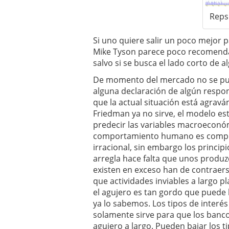
Reps
Si uno quiere salir un poco mejor 
Mike Tyson parece poco recomenda
salvo si se busca el lado corto de al
De momento del mercado no se pue
alguna declaración de algún resp
que la actual situación está agravá
Friedman ya no sirve, el modelo est
predecir las variables macroeconó
comportamiento humano es complej
irracional, sin embargo los princip
arregla hace falta que unos produ
existen en exceso han de contraer
que actividades inviables a largo p
el agujero es tan gordo que puede 
ya lo sabemos. Los tipos de interé
solamente sirve para que los bancos
agujero a largo. Pueden bajar los ti