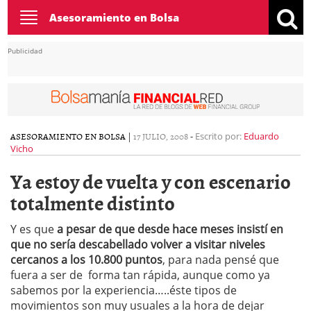
Toggle
Asesoramiento en Bolsa
navigation
Publicidad
ASESORAMIENTO EN BOLSA
|
17 JULIO, 2008
-
Escrito por:
Eduardo
Vicho
Ya estoy de vuelta y con escenario
totalmente distinto
Y es que
a pesar de que desde hace meses insistí en
que no sería descabellado volver a visitar niveles
cercanos a los 10.800 puntos
, para nada pensé que
fuera a ser de forma tan rápida, aunque como ya
sabemos por la experiencia…..éste tipos de
movimientos son muy usuales a la hora de dejar