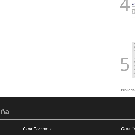
Publicida
aña
Canal Economía
Canal I