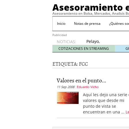
Asesoramiento e
Asesoramiento en Bolsa, Mercados, Analisis B
Inicio
Notas de prensa
¿Quiénes s
Publicidad
Pelayo,
NOTICIAS:
con la
COTIZACIONES EN STREAMING
G
‘roja’ a
por el
ETIQUETA:
FCC
Mundial
abril 4,
2010
Valores en el punto...
Standard & Poor’s solo 
11 Sep 2008
Eduardo Vicho
11, 2009
No hay motivos para te
Aquí les dejo una serie
Consideraciones sobre el 
valores que desde mi
Lo prometido es deuda
punto de vista se
encuentran en una …
L