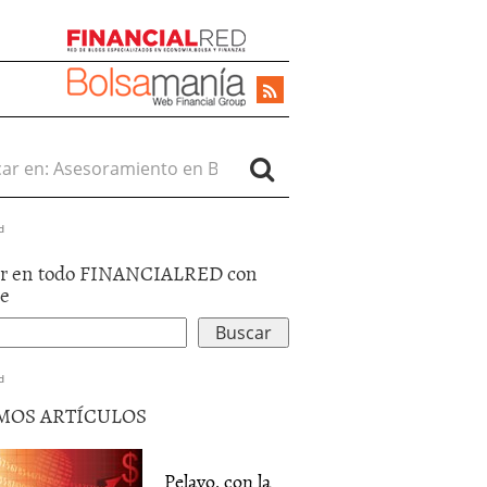
r en:
d
r en todo FINANCIALRED con
le
d
MOS ARTÍCULOS
Pelayo, con la