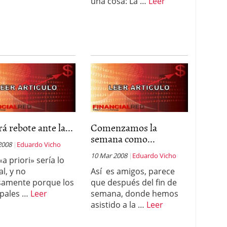
una cosa: La …
Leer
á rebote ante la...
Comenzamos la
semana como...
2008
Eduardo Vicho
10 Mar 2008
Eduardo Vicho
a priori» sería lo
l, y no
Así es amigos, parece
samente porque los
que después del fin de
ipales …
Leer
semana, donde hemos
asistido a la …
Leer