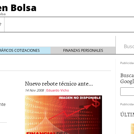
n Bolsa
olsa
?
Busca
RÁFICOS COTIZACIONES
FINANZAS PERSONALES
Publicida
Busca
Goog
Nuevo rebote técnico ante...
causa heridas superficiales, de momento
diciembre
14 Nov 2008
Eduardo Vicho
ner miedo, de momento
noviembre 13, 2009
fin de la crisis
noviembre 6, 2009
nte
Publicida
noviembre 2, 2009
ÚLTI