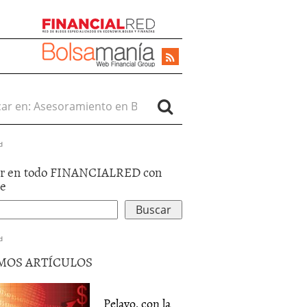
r en:
d
r en todo FINANCIALRED con
le
d
MOS ARTÍCULOS
Pelayo, con la