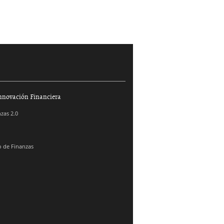
nnovación Financiera
zas 2.0
 de Finanzas