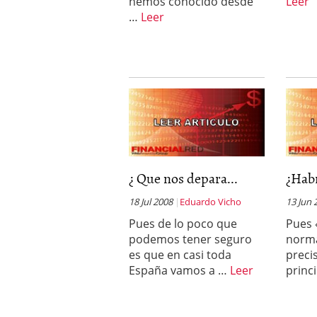
hemos conocido desde
Leer
…
Leer
¿ Que nos depara...
¿Habr
18 Jul 2008
Eduardo Vicho
13 Jun 
Pues de lo poco que
Pues «
podemos tener seguro
norma
es que en casi toda
preci
España vamos a …
Leer
princ