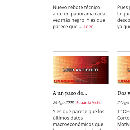
Nuevo rebote técnico
Pues 
ante un panorama cada
lo qu
vez más negro. Y es que
desco
parece que …
Leer
ya qu
A un paso de...
Dos v
29 Ago 2008
Eduardo Vicho
24 Ago
Y es que parece que los
1º OH
últimos datos
Corto
macroeconómicos que
Motiv