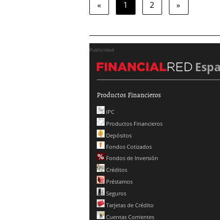
«
1
2
»
Publicidad
Esp
Productos Financieros
IPC
Productos Financieros
Depósitos
Fondos Cotizados
Fondos de Inversión
Créditos
Préstamos
Seguros
Tarjetas de Crédito
Cuentas Corrientes