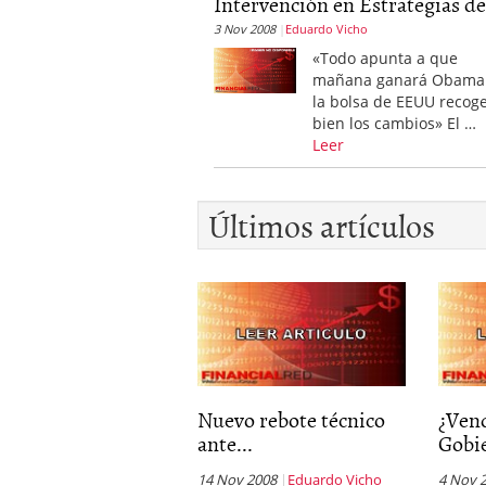
Intervención en Estrategias de.
3 Nov 2008
Eduardo Vicho
«Todo apunta a que
mañana ganará Obama
la bolsa de EEUU recog
bien los cambios» El …
Leer
Últimos artículos
Nuevo rebote técnico
¿Vend
ante...
Gobie
14 Nov 2008
Eduardo Vicho
4 Nov 