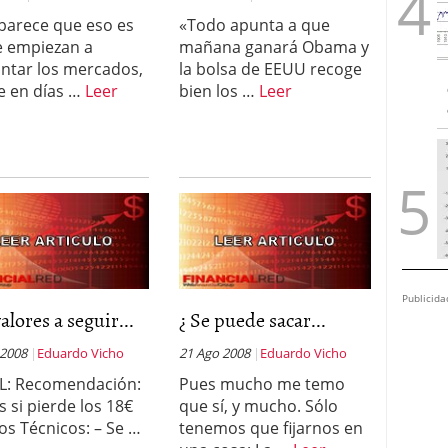
parece que eso es
«Todo apunta a que
e empiezan a
mañana ganará Obama y
ntar los mercados,
la bolsa de EEUU recoge
e en días …
Leer
bien los …
Leer
Publicida
alores a seguir...
¿ Se puede sacar...
 2008
Eduardo Vicho
21 Ago 2008
Eduardo Vicho
L: Recomendación:
Pues mucho me temo
s si pierde los 18€
que sí, y mucho. Sólo
os Técnicos: – Se …
tenemos que fijarnos en