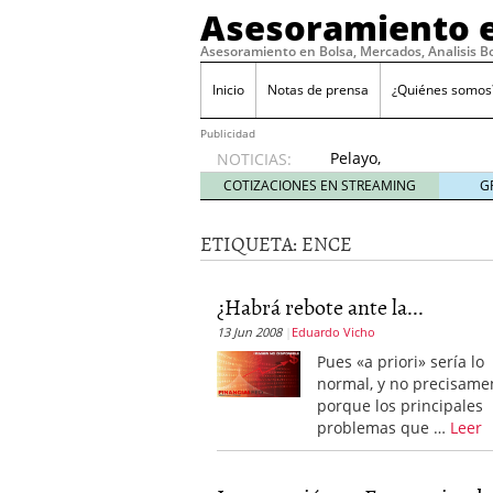
Asesoramiento e
Asesoramiento en Bolsa, Mercados, Analisis B
Inicio
Notas de prensa
¿Quiénes somos
Publicidad
Pelayo,
NOTICIAS:
con la
COTIZACIONES EN STREAMING
G
‘roja’ a
por el
ETIQUETA:
ENCE
Mundial
abril 4,
2010
¿Habrá rebote ante la...
Standard & Poor’s solo 
13 Jun 2008
Eduardo Vicho
11, 2009
No hay motivos para te
Pues «a priori» sería lo
Consideraciones sobre el 
normal, y no precisame
Lo prometido es deuda
porque los principales
problemas que …
Leer