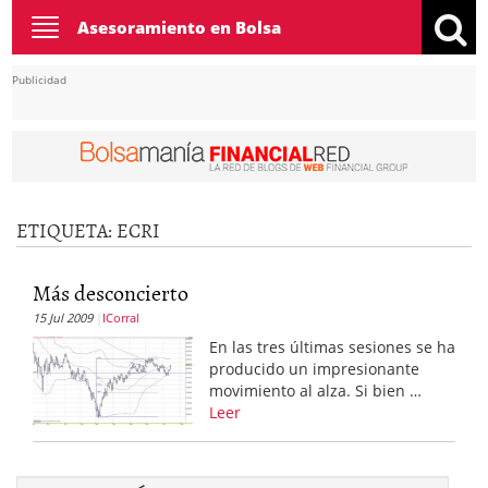
Toggle
Asesoramiento en Bolsa
navigation
Publicidad
ETIQUETA:
ECRI
Más desconcierto
15 Jul 2009
ICorral
En las tres últimas sesiones se ha
producido un impresionante
movimiento al alza. Si bien …
Leer