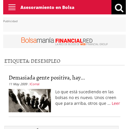
Toggle
Asesoramiento en Bolsa
navigation
Publicidad
ETIQUETA:
DESEMPLEO
Demasiada gente positiva, hay...
11 May 2009
ICorral
Lo que está sucediendo en las
bolsas no es nuevo. Unos creen
que para arriba, otros que …
Leer