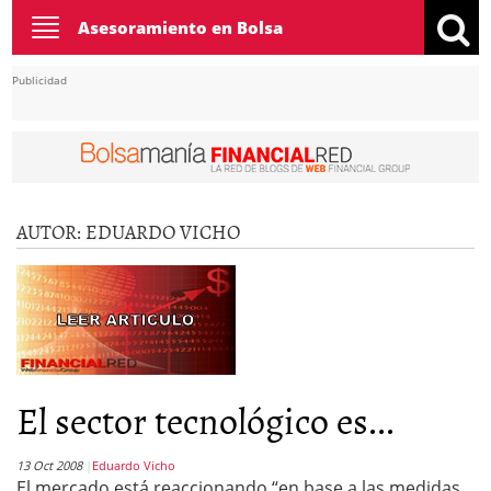
Toggle
Asesoramiento en Bolsa
navigation
Publicidad
AUTOR:
EDUARDO VICHO
El sector tecnológico es...
13 Oct 2008
Eduardo Vicho
El mercado está reaccionando “en base a las medidas