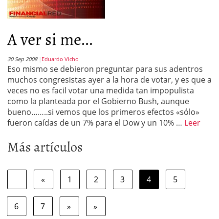
A ver si me...
30 Sep 2008
Eduardo Vicho
Eso mismo se debieron preguntar para sus adentros
muchos congresistas ayer a la hora de votar, y es que a
veces no es facil votar una medida tan impopulista
como la planteada por el Gobierno Bush, aunque
bueno……..si vemos que los primeros efectos «sólo»
fueron caídas de un 7% para el Dow y un 10% …
Leer
Más artículos
«
1
2
3
4
5
6
7
»
»