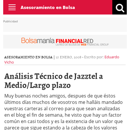
Toggle
Asesoramiento en Bolsa
navigation
Publicidad
ASESORAMIENTO EN BOLSA
|
15 ENERO, 2008
-
Escrito por:
Eduardo
Vicho
Análisis Técnico de Jazztel a
Medio/Largo plazo
Muy buenas noches amigos, despues de que éstos
últimos días muchos de vosotros me halláis mandado
vuestras carteras al correo para que sean analizadas
en el blog el fin de semana, he visto que hay un factor
común en casi todos y es la existencia de un valor que
parece que sigue estando a la cabeza de los valores