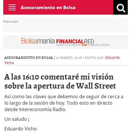
Toggle
Asesoramiento en Bolsa
navigation
Publicidad
ASESORAMIENTO EN BOLSA
|
13 MARZO, 2008
-
Escrito por:
Eduardo
Vicho
A las 16:10 comentaré mi visión
sobre la apertura de Wall Street
Así como las claves que debemos de seguir de cerca a
lo largo de la sesión de hoy. Todo esto en directo
desde Intereconomía Radio.
Un saludo ¡
Eduardo Vicho