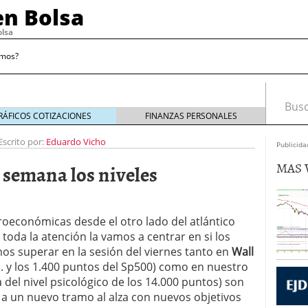
n Bolsa
olsa
omos?
Busca
RÁFICOS COTIZACIONES
FINANZAS PERSONALES
Escrito por:
Eduardo Vicho
Publicida
MAS 
 semana los niveles
causa heridas superficiales, de momento
diciembre
roeconómicas desde el otro lado del atlántico
ner miedo, de momento
noviembre 13, 2009
oda la atención la vamos a centrar en si los
fin de la crisis
noviembre 6, 2009
noviembre 2, 2009
os superar en la sesión del viernes tanto en
Wall
nd. y los 1.400 puntos del Sp500) como en nuestro
del nivel psicológico de los 14.000 puntos) son
 a un nuevo tramo al alza con nuevos objetivos