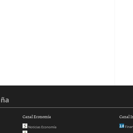
aña
Canal Economía
Canal I
Finan
Noticias Economía