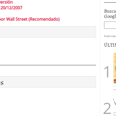
versión
l 20/12/2007
Busca
Goog
por Wall Street (Recomendado)
Publicida
ÚLTI
os