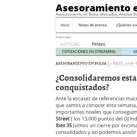
Asesoramiento e
Asesoramiento en Bolsa, Mercados, Analisis B
Inicio
Notas de prensa
¿Quiénes s
Publicidad
Pelayo,
NOTICIAS:
con la
COTIZACIONES EN STREAMING
G
‘roja’ a
por el
ASESORAMIENTO EN BOLSA
|
5 MAYO, 2008
-
Mundial
¿Consolidaremos esta
abril 4,
2010
conquistados?
Standard & Poor’s solo 
11, 2009
Ante la escasez de referencias mac
No hay motivos para te
que vamos a conocer esta semana, t
Consideraciones sobre el 
Lo prometido es deuda
importantes niveles que conseguim
Street
( los 13.000 puntos del DJ I
Ibex 35
(vimos un cierre por encima 
consolidados y así podemos asistir