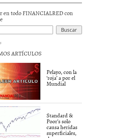
r en todo FINANCIALRED con
le
d
MOS ARTÍCULOS
Pelayo, con la
‘roja’ a por el
Mundial
Standard &
Poor’s solo
causa heridas
superficiales,