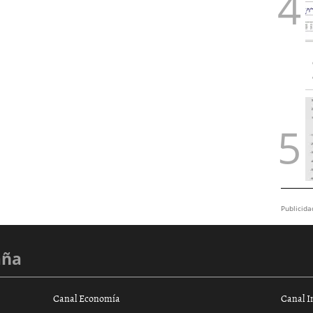
Publicida
aña
Canal Economía
Canal I