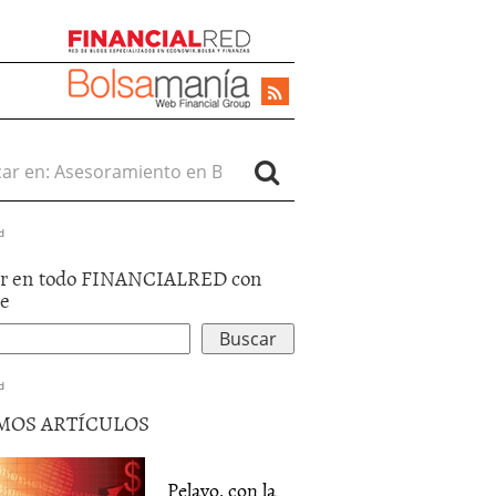
r en:
d
r en todo FINANCIALRED con
le
d
MOS ARTÍCULOS
Pelayo, con la