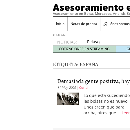
Asesoramiento e
Asesoramiento en Bolsa, Mercados, Analisis B
Inicio
Notas de prensa
¿Quiénes somos
Publicidad
Pelayo,
NOTICIAS:
con la
COTIZACIONES EN STREAMING
G
‘roja’ a
por el
ETIQUETA:
ESPAÑA
Mundial
abril 4,
2010
Demasiada gente positiva, hay.
Standard & Poor’s solo 
11 May 2009
ICorral
11, 2009
No hay motivos para te
Lo que está sucediendo
Consideraciones sobre el 
las bolsas no es nuevo.
Lo prometido es deuda
Unos creen que para
arriba, otros que …
Lee