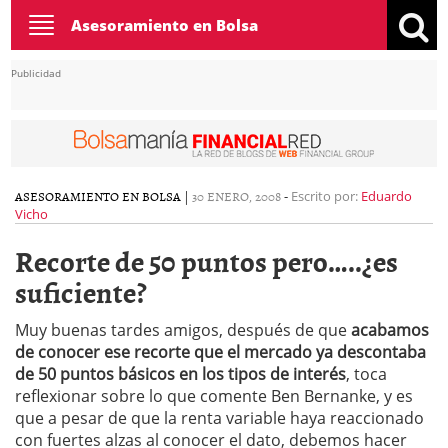
Toggle
Asesoramiento en Bolsa
navigation
Publicidad
ASESORAMIENTO EN BOLSA
|
30 ENERO, 2008
-
Escrito por:
Eduardo
Vicho
Recorte de 50 puntos pero…..¿es
suficiente?
Muy buenas tardes amigos, después de que
acabamos
de conocer ese recorte que el mercado ya descontaba
de 50 puntos básicos en los tipos de interés
, toca
reflexionar sobre lo que comente Ben Bernanke, y es
que a pesar de que la renta variable haya reaccionado
con fuertes alzas al conocer el dato, debemos hacer