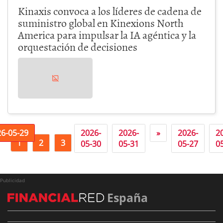
Kinaxis convoca a los líderes de cadena de
suministro global en Kinexions North
America para impulsar la IA agéntica y la
orquestación de decisiones
6-05-29
2026-
2026-
»
2026-
2
1
2
3
4
05-30
05-31
05-27
0
Publicidad
España