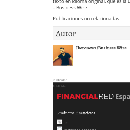
texto en idioma original, que es la 
FFKM
– Business Wire
mayo 29,
2026
Publicaciones no relacionadas.
Autor
Iberonews/Business Wire
Publicidad
Publicidad
Esp
Productos Financieros
IPC
Productos Financieros