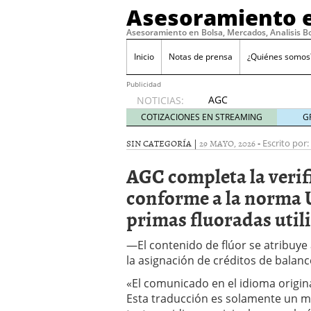
Asesoramiento e
Asesoramiento en Bolsa, Mercados, Analisis B
Inicio
Notas de prensa
¿Quiénes somos
Publicidad
AGC
NOTICIAS:
completa
COTIZACIONES EN STREAMING
G
la
verificación
SIN CATEGORÍA |
29 MAYO, 2026
-
Escrito por:
independiente
AGC completa la veri
conforme
a la
conforme a la norma U
norma
primas fluoradas uti
UL 2809
para las
materias
—El contenido de flúor se atribuye 
primas
la asignación de créditos de bala
fluoradas
utilizadas
«El comunicado en el idioma origina
en
Esta traducción es solamente un m
AFLAS™