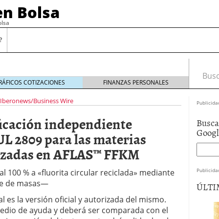
n Bolsa
olsa
?
Busca
RÁFICOS COTIZACIONES
FINANZAS PERSONALES
Iberonews/Business Wire
Publicida
ficación independiente
Busca
Goog
L 2809 para las materias
lizadas en AFLAS™ FFKM
Publicida
al 100 % a «fluorita circular reciclada» mediante
nce de masas—
ÚLTI
l es la versión oficial y autorizada del mismo.
edio de ayuda y deberá ser comparada con el