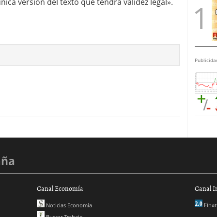
única versión del texto que tendrá validez legal».
Publicida
aña
Canal Economía
Canal I
Finan
Noticias Economía
Buscar Trabajo