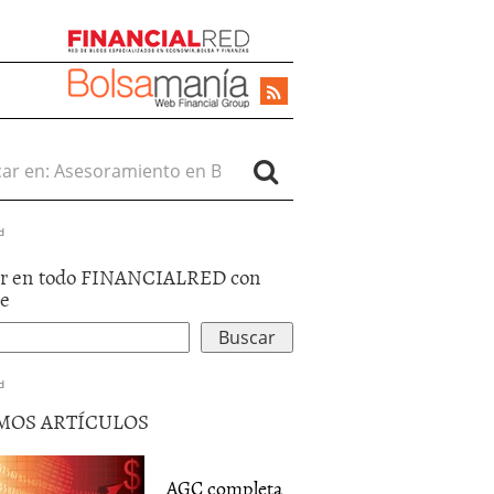
r en:
d
r en todo FINANCIALRED con
le
d
MOS ARTÍCULOS
AGC completa