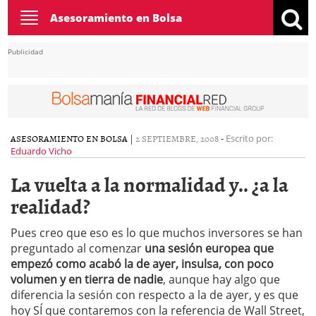
Toggle
Asesoramiento en Bolsa
navigation
Publicidad
ASESORAMIENTO EN BOLSA
|
2 SEPTIEMBRE, 2008
-
Escrito por:
Eduardo Vicho
La vuelta a la normalidad y.. ¿a la
realidad?
Pues creo que eso es lo que muchos inversores se han
preguntado al comenzar
una sesión europea que
empezó como acabó la de ayer, insulsa, con poco
volumen y en tierra de nadie
, aunque hay algo que
diferencia la sesión con respecto a la de ayer, y es que
hoy SÍ que contaremos con la referencia de Wall Street,