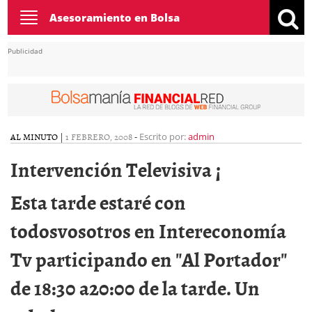
Toggle
Asesoramiento en Bolsa
navigation
Publicidad
AL MINUTO
|
1 FEBRERO, 2008
-
Escrito por:
admin
Intervención Televisiva ¡
Esta tarde estaré con
todosvosotros en Intereconomía
Tv participando en "Al Portador"
de 18:30 a20:00 de la tarde. Un