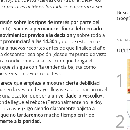
d
e hoy, donde los «fantasmas» sobrevuelan los
superiores al 5% en los índices empiezan a ser
Busca
Goog
isión sobre los tipos de interés por parte del
 ptb) ,
vamos a permanecer fuera del mercado
ovimientos previos a la decisión
y sobre todo a
Publicida
t pronunciará a las 14.30h
y donde estaremos
rta a nuevos recortes antes de que finalice el año,
ÚLTI
 descontar esa opción (desde mi punto de vista
rá condicionada a la reacción que tenga el
a que si sigue con ña tendencia bajista como
ue se vean nuevos recortes).
rece que empieza a mostrar cierta debilidad
 en la sesión de ayer llegase a alcanzar un nivel
 una ocasión que sería
un verdadero «escollo»:
onde llegue el rebote (Personalmente no le doy
los casos) s
igo siendo claramente bajista a
e que no tardaremos mucho tiempo en ir de
mente a la paridad.