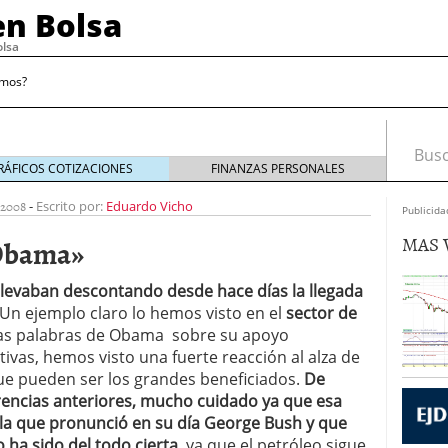
n Bolsa
olsa
omos?
Busca
RÁFICOS COTIZACIONES
FINANZAS PERSONALES
2008
-
Escrito por:
Eduardo Vicho
Publicida
MAS 
 Obama»
causa heridas superficiales, de momento
diciembre
llevaban descontando desde hace días la llegada
 Un ejemplo claro lo hemos visto en el
sector de
ner miedo, de momento
noviembre 13, 2009
 las palabras de Obama sobre su apoyo
fin de la crisis
noviembre 6, 2009
tivas, hemos visto una fuerte reacción al alza de
noviembre 2, 2009
que pueden ser los grandes beneficiados.
De
rencias anteriores, mucho cuidado ya que esa
 la que pronunció en su día George Bush y que
a sido del todo cierta
, ya que el petróleo sigue