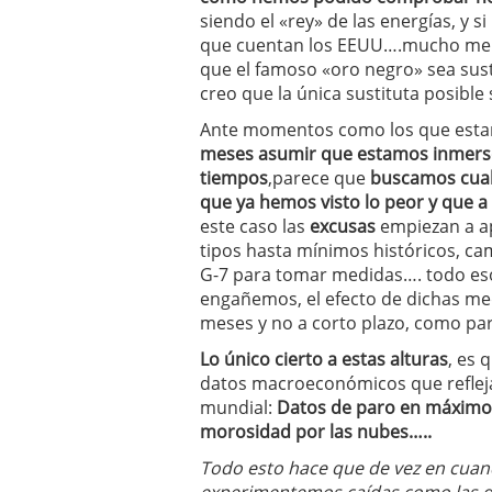
siendo el «rey» de las energías, y 
que cuentan los EEUU….mucho me t
que el famoso «oro negro» sea sust
creo que la única sustituta posible s
Ante momentos como los que estam
meses asumir que estamos inmersos
tiempos
,parece que
buscamos cual
que ya hemos visto lo peor y que a
este caso las
excusas
empiezan a ap
tipos hasta mínimos históricos, ca
G-7 para tomar medidas…. todo eso
engañemos, el efecto de dichas me
meses y no a corto plazo, como pa
Lo único cierto a estas alturas
, es 
datos macroeconómicos que refleja
mundial:
Datos de paro en máximos 
morosidad por las nubes…..
Todo esto hace que de vez en cuan