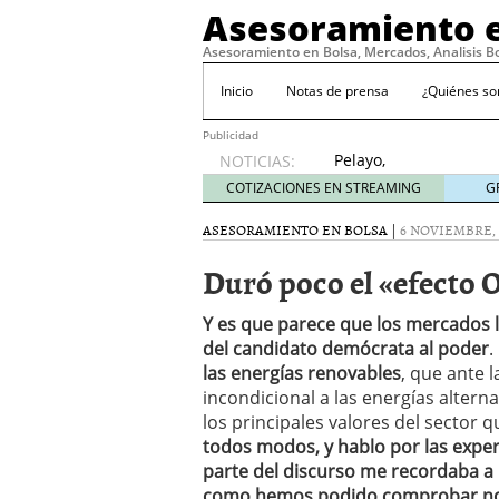
Asesoramiento e
Asesoramiento en Bolsa, Mercados, Analisis B
Inicio
Notas de prensa
¿Quiénes s
Publicidad
Pelayo,
NOTICIAS:
con la
COTIZACIONES EN STREAMING
G
‘roja’ a
por el
ASESORAMIENTO EN BOLSA
|
6 NOVIEMBRE, 
Mundial
Duró poco el «efecto
abril 4,
2010
Standard & Poor’s solo 
Y es que parece que los mercados 
11, 2009
del candidato demócrata al poder
.
No hay motivos para te
las energías renovables
, que ante
Consideraciones sobre el 
incondicional a las energías alterna
Lo prometido es deuda
los principales valores del sector 
todos modos, y hablo por las expe
parte del discurso me recordaba a
como hemos podido comprobar no h