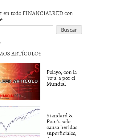
r en todo FINANCIALRED con
le
d
MOS ARTÍCULOS
Pelayo, con la
‘roja’ a por el
Mundial
Standard &
Poor’s solo
causa heridas
superficiales,