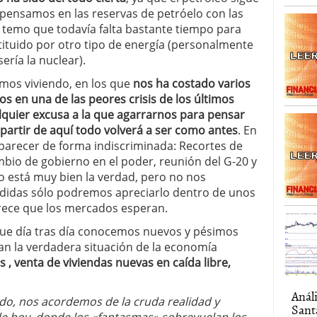
si pensamos en las reservas de petróelo con las
emo que todavía falta bastante tiempo para
ituido por otro tipo de energía (personalmente
ería la nuclear).
os viviendo, en los que
nos ha costado varios
 en una de las peores crisis de los últimos
quier excusa a la que agarrarnos para pensar
 partir de aquí todo volverá a ser como antes
. En
arecer de forma indiscriminada: Recortes de
mbio de gobierno en el poder, reunión del G-20 y
 está muy bien la verdad, pero no nos
didas sólo podremos apreciarlo dentro de unos
rece que los mercados esperan.
que día tras día conocemos nuevos y pésimos
n la verdadera situación de la economía
, venta de viviendas nuevas en caída libre,
Anál
do, nos acordemos de la cruda realidad y
Sant