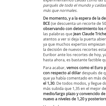
experimentemos caídas como las 
parqués de todo el mundo y caídas 
más que normales.
De momento, y a la espera de la dec
BCE
(se descuenta un recorte de 50
observando con detenimiento los m
las palabras que
Jean Claude Triche
atentos a ver si deja la puerta abie
ya que muchos expertos empiezan a
la decisión de nuevos recortes esta
Euribor ante los recortes de hoy, y
hasta ahora, es bastante factible q
Para acabar,
vemos como el Euro pa
con respecto al dólar
después de que
que ya había comentado en más de
el 1,30
. De todos modos, y llegue d
más subida que 1,35 en el mejor de 
medio/largo plazo y convencido d
nuevo a niveles de 1,20 y posterior