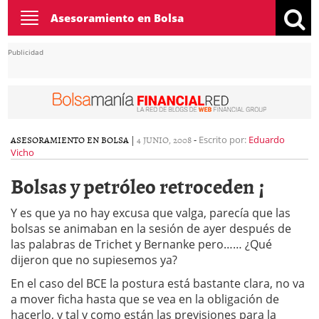
Toggle
Asesoramiento en Bolsa
navigation
Publicidad
ASESORAMIENTO EN BOLSA
|
4 JUNIO, 2008
-
Escrito por:
Eduardo
Vicho
Bolsas y petróleo retroceden ¡
Y es que ya no hay excusa que valga, parecía que las
bolsas se animaban en la sesión de ayer después de
las palabras de Trichet y Bernanke pero…… ¿Qué
dijeron que no supiesemos ya?
En el caso del BCE la postura está bastante clara, no va
a mover ficha hasta que se vea en la obligación de
hacerlo, y tal y como están las previsiones para la