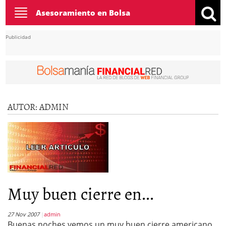
Toggle
Asesoramiento en Bolsa
navigation
Publicidad
AUTOR:
ADMIN
Muy buen cierre en...
27 Nov 2007
admin
Buenas noches vemos un muy buen cierre americano