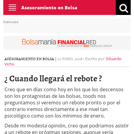
Toggle
Asesoramiento en Bolsa
navigation
Publicidad
ASESORAMIENTO EN BOLSA
|
10 JUNIO, 2008
-
Escrito por:
Eduardo
Vicho
¿ Cuando llegará el rebote ?
Creo que en días como hoy en los que los descensos
son los protagnistas de las bolsas, toods nos
preguntamos si veremos un rebote pronto o por el
contrario iremos directamente a ese nivel tan
psicológico como son los mínimos de enero.
Desde mi modesta opinión, creo que podriamos asistir
a un rebote en próximas sesiones, auqnue sería